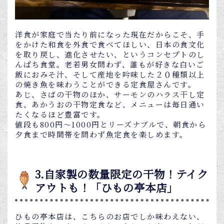
洋食が家庭で当たり前になった現在だからこそ、手
をかけた和食を外食で食べてほしい、日本の食文化
を取り戻し、進化させたい、というコンセプトのし
んぱち食堂。老若男女問わず、誰もが好きな白いご
飯におみそ汁、そして産地を吟味した２０種類以上
の焼き魚を味わうことができる定食屋さんです。
あじ、さばの干物のほか、サーモンのハラス干し定
食、あかうおの干物定食など、メニューは毎日通い
たくなるほど豊富です。
値段も800円～1000円とリーズナブルで、朝食から
夕食まで時間帯を問わず魚定食を楽しめます。
3.自家製の数量限定の干物！テイク
アウトも！「ひもの亭本店」
ひもの亭本店は、こちらのお店でしか味わえない、