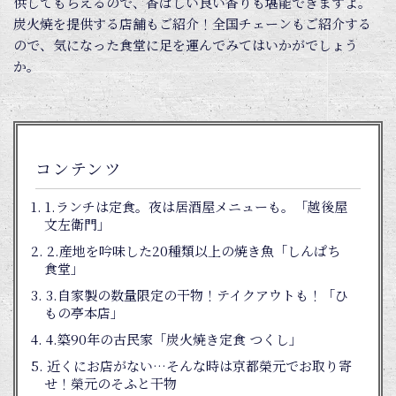
供してもらえるので、香ばしい良い香りも堪能できますよ。
炭火焼を提供する店舗もご紹介！全国チェーンもご紹介する
ので、気になった食堂に足を運んでみてはいかがでしょう
か。
コンテンツ
1.ランチは定食。夜は居酒屋メニューも。「越後屋
文左衛門」
2.産地を吟味した20種類以上の焼き魚「しんぱち
食堂」
3.自家製の数量限定の干物！テイクアウトも！「ひ
もの亭本店」
4.築90年の古民家「炭火焼き定食 つくし」
近くにお店がない…そんな時は京都榮元でお取り寄
せ！榮元のそふと干物