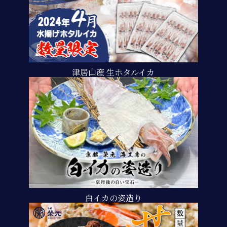
津居山産 生ホタルイカ
白イカの姿造り