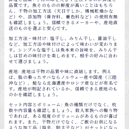
品質です。魚そのものの鮮度が高いことはもちろ
ん、干物の加工方法（天日干しか、機械乾燥かな
ど）や、添加物（保存料、着色料など）の使用有無
も確認しましょう。信頼できるメーカーや、産地直
送のものを選ぶと安心です。
加工方法・味付け: 塩干し、みりん干し、醤油干し
など、加工方法や味付けによって味わいが変わりま
す。シンプルな塩干しは魚本来の旨味を、みりん干
しは甘めの味付けを楽しめます。相手の好みに合わ
せて選びましょう。
産地: 産地は干物の品質や味に直結します。例え
ば、脂の乗ったサバならノルウェー産や国産（三陸
沖など）、鮭なら北海道産やロシア産などが有名で
す。産地が明記されているか、信頼できる産地のも
のかを確認しましょう。
セット内容とボリューム: 魚の種類だけでなく、枚
数や内容量も確認しましょう。数人家族への贈り物
であれば、ある程度のボリュームがあるものが喜ば
れます。また、干物だけでなく、ご飯のお供になる
ような加工品（塩辛、明太子など）がセットになっ