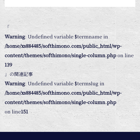
「
Warning
: Undefined variable $termname in
/home/xs884485/softhimono.com/public_html/wp-
content/themes/softhimono/single-column.php
on line
139
」の関連記事
Warning
: Undefined variable $termslug in
/home/xs884485/softhimono.com/public_html/wp-
content/themes/softhimono/single-column.php
on line
151