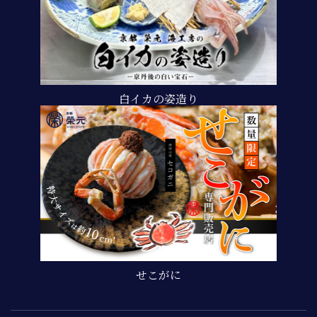
白イカの姿造り
せこがに