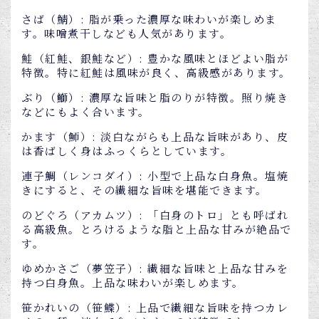
さば（鯖）: 脂が乗った濃厚な味わいが楽しめま
す。味噌煮干しなども人気があります。
鮭（紅鮭、銀鮭など）: 豊かな風味とほどよい脂が
特徴。特に紅鮭は風味が良く、高級感があります。
ぶり（鰤）: 濃厚な旨味と脂のりが特徴。照り焼き
などにもよく合います。
かます（魳）: 淡白ながらも上品な旨味があり、皮
は香ばしく身はふっくらとしています。
連子鯛（レンコダイ）: 小型で上品な白身魚。塩焼
きにすると、その繊細な旨味を堪能できます。
のどぐろ（アカムツ）: 「白身のトロ」とも呼ばれ
る高級魚。とろけるような脂と上品な甘みが絶品で
す。
ゆめかさご（夢笠子）: 繊細な旨味と上品な甘みを
持つ白身魚。上品な味わいが楽しめます。
笹かれいの（笹鰈）: 上品で繊細な旨味を持つカレ