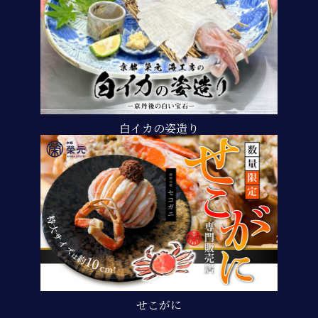
白イカの姿造り
せこがに