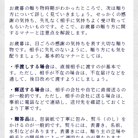
お歳暮の贈り物時期がわかったところで、次は贈り
方について詳しく見ていきましょう。せっかくの感
謝の気持ち、失礼なく相手に気持ちよく受け取って
もらいたいものです。そこで、お歳暮の贈り方に関
するマナーと注意点を解説します。
お歳暮は、日ごろの感謝の気持ちを表す大切な贈り
物です。相手に失礼のないように、贈り方にも気を
配りましょう。基本的なマナーとしては、
・手渡しする場合
は、直接相手に渡すのが基本で
す。ただし、相手が不在の場合は、不在届けなどを
通して、後日改めて渡すようにしましょう。
・郵送する場合
は、相手の会社や自宅に直接送るの
が一般的です。ただし、相手の会社に送る場合は、
事前に電話などで連絡し、送付先を確認しておくと
より丁寧です。
・贈答品
は、包装紙で丁寧に包み、熨斗（のし）を
かけるのが一般的です。熨斗には、表書き、名前、
水引などがあります。表書きには、贈り主の立場や
相手との関係性によって適切なものが異なります。